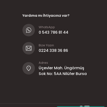
Yardıma mı İhtiyacınız var?
WhatsApp
0 543 786 81 44
Bize Yazın
0224 338 36 86
Adres
Üçevler Mah. Üngörmüş
Sok No: 5AA Nilüfer Bursa