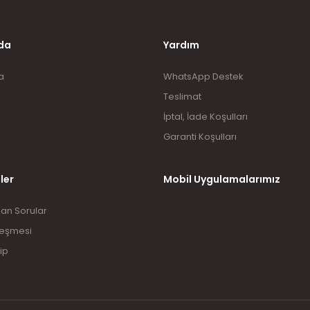
da
Yardım
a
WhatsApp Destek
Teslimat
İptal, İade Koşulları
Garanti Koşulları
ler
Mobil Uygulamalarımız
lan Sorular
leşmesi
ip