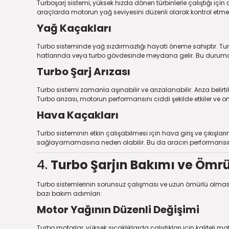
Turboşarj sistemi, yüksek hızda dönen türbinlerle çalıştığı için 
araçlarda motorun yağ seviyesini düzenli olarak kontrol etmek
Yağ Kaçakları
Turbo sisteminde yağ sızdırmazlığı hayati öneme sahiptir. Tur
hatlarında veya turbo gövdesinde meydana gelir. Bu durumda tu
Turbo Şarj Arızası
Turbo sistemi zamanla aşınabilir ve arızalanabilir. Arıza belir
Turbo arızası, motorun performansını ciddi şekilde etkiler ve ona
Hava Kaçakları
Turbo sisteminin etkin çalışabilmesi için hava giriş ve çıkış
sağlayamamasına neden olabilir. Bu da aracın performansınd
4.
Turbo Şarjın Bakımı ve Ömr
Turbo sistemlerinin sorunsuz çalışması ve uzun ömürlü olması 
bazı bakım adımları:
Motor Yağının Düzenli Değişimi
Turbo motorlar, yüksek sıcaklıklarda çalıştıkları için kalitel