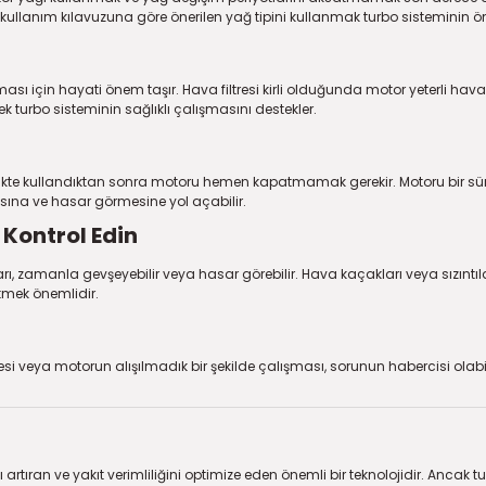
 kullanım kılavuzuna göre önerilen yağ tipini kullanmak turbo sisteminin 
ması için hayati önem taşır. Hava filtresi kirli olduğunda motor yeterli ha
ek turbo sisteminin sağlıklı çalışmasını destekler.
afikte kullandıktan sonra motoru hemen kapatmamak gerekir. Motoru bir sü
sına ve hasar görmesine yol açabilir.
 Kontrol Edin
ı, zamanla gevşeyebilir veya hasar görebilir. Hava kaçakları veya sızıntıla
etmek önemlidir.
 veya motorun alışılmadık bir şekilde çalışması, sorunun habercisi olabilir. B
 artıran ve yakıt verimliliğini optimize eden önemli bir teknolojidir. Ancak 