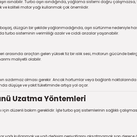
aşırı ısınabilir. Turbo aşırı ısındığında, yağlama sistemi doğru çalışmazsa, 
 ve kaliteli motor yağı kullanmak çok önemlidir.
boşarj, düzgün bir şekilde yağlanmadığında, aşırı sürtünme nedeniyle hasa
rbo sisteminin verimliliği azalır ve ciddi arızalar yaşanabilir.
tileri arasında araçtan gelen yüksek tiz bir ıslık sesi, motorun gücünde bel
rımı maliyetli olabilir.
larının sızdırmaz olması gerekir. Ancak hortumlar veya bağlantı noktaların
a düşüşe ve yakıt tüketiminde artışa yol açar.
ünü Uzatma Yöntemleri
için düzenli bakım gereklidir. İşte turbo şarj sistemlerinin sağlıklı ça
i motor yağı kullanmak ve yağ değişim periyotlarını aksatmamak son derece ö