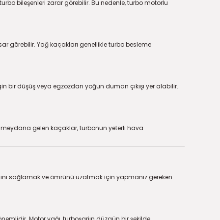
turbo bileşenleri zarar görebilir. Bu nedenle, turbo motorlu
r görebilir. Yağ kaçakları genellikle turbo besleme
irgin bir düşüş veya egzozdan yoğun duman çıkışı yer alabilir.
da meydana gelen kaçaklar, turbonun yeterli hava
lışmasını sağlamak ve ömrünü uzatmak için yapmanız gereken
nemlidir. Motor yağı, turboşarjın düzgün bir şekilde