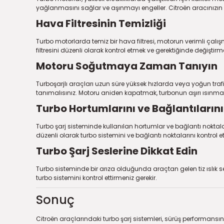
yağlanmasını sağlar ve aşınmayı engeller. Citroën aracınızın
Hava Filtresinin Temizliği
Turbo motorlarda temiz bir hava filtresi, motorun verimli çalış
filtresini düzenli olarak kontrol etmek ve gerektiğinde değiştirm
Motoru Soğutmaya Zaman Tanıyın
Turboşarjlı araçları uzun süre yüksek hızlarda veya yoğun tr
tanımalısınız. Motoru aniden kapatmak, turbonun aşırı ısınma
Turbo Hortumlarını ve Bağlantılarını
Turbo şarj sisteminde kullanılan hortumlar ve bağlantı noktalar
düzenli olarak turbo sistemini ve bağlantı noktalarını kontrol 
Turbo Şarj Seslerine Dikkat Edin
Turbo sisteminde bir arıza olduğunda araçtan gelen tiz ıslık sesi
turbo sistemini kontrol ettirmeniz gerekir.
Sonuç
Citroën araçlarındaki turbo şarj sistemleri, sürüş performansını