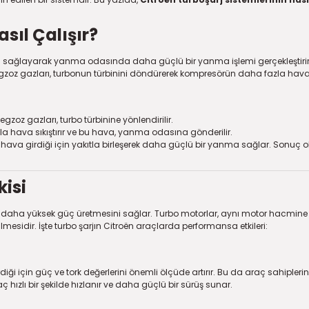
sıl Çalışır?
ı sağlayarak yanma odasında daha güçlü bir yanma işlemi gerçekleştirir.
ür. Egzoz gazları, turbonun türbinini döndürerek kompresörün daha fazl
zoz gazları, turbo türbinine yönlendirilir.
la hava sıkıştırır ve bu hava, yanma odasına gönderilir.
ava girdiği için yakıtla birleşerek daha güçlü bir yanma sağlar. Sonuç o
kisi
daha yüksek güç üretmesini sağlar. Turbo motorlar, aynı motor hacmine 
mesidir. İşte turbo şarjın Citroën araçlarda performansa etkileri:
için güç ve tork değerlerini önemli ölçüde artırır. Bu da araç sahipler
ç hızlı bir şekilde hızlanır ve daha güçlü bir sürüş sunar.