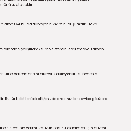
ömrünü uzatacaktır.
va alamaz ve bu da turboşarjın verimini düşürebilir. Hava
re rölantide çalıştırarak turbo sistemini soğutmaya zaman
r turbo performansını olumsuz etkileyebilir. Bu nedenle,
u tür belirtiler fark ettiğinizde aracınızı bir servise götürerek
turbo sisteminin verimli ve uzun ömürlü olabilmesi için düzenli