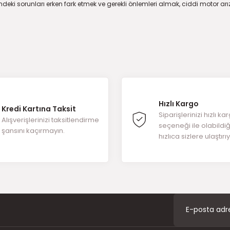
eki sorunları erken fark etmek ve gerekli önlemleri almak, ciddi motor arı
Hızlı Kargo
Kredi Kartına Taksit
Siparişlerinizi hızlı ka
Alışverişlerinizi taksitlendirme
seçeneği ile olabildi
şansını kaçırmayın.
hızlıca sizlere ulaştırı