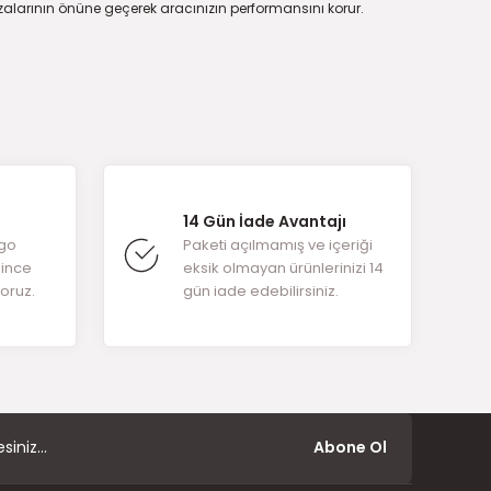
zalarının önüne geçerek aracınızın performansını korur.
14 Gün İade Avantajı
rgo
Paketi açılmamış ve içeriği
ğince
eksik olmayan ürünlerinizi 14
yoruz.
gün iade edebilirsiniz.
Abone Ol