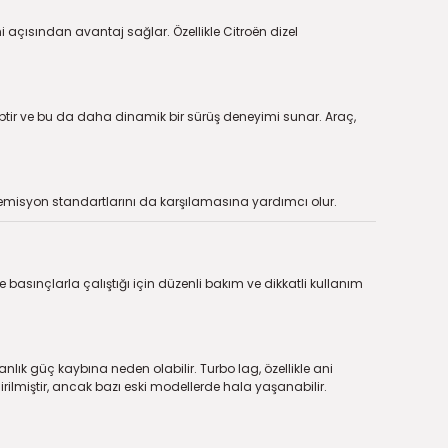
i açısından avantaj sağlar. Özellikle Citroën dizel
iptir ve bu da daha dinamik bir sürüş deneyimi sunar. Araç,
n emisyon standartlarını da karşılamasına yardımcı olur.
basınçlarla çalıştığı için düzenli bakım ve dikkatli kullanım
k güç kaybına neden olabilir. Turbo lag, özellikle ani
dirilmiştir, ancak bazı eski modellerde hala yaşanabilir.