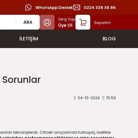
WhatsApp Destek
0224 338 36 86
Giriş Yap
ARA
Sepetim
Üye Ol
İLETİŞİM
BLOG
 Sorunlar
04-10-2024
15:59
lan teknolojilerdir. Citroën araçlarında turboşarj, özellikle
 çalıştığını, performansa etkilerini ve olası sorunlarını