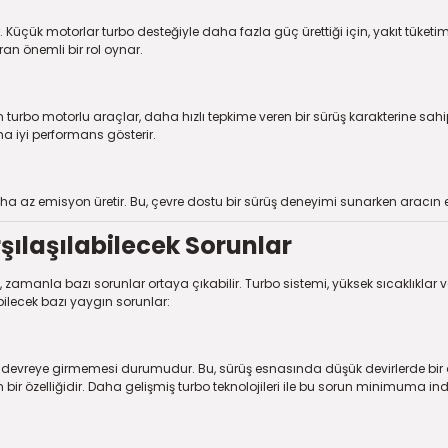
Küçük motorlar turbo desteğiyle daha fazla güç ürettiği için, yakıt tüketim
an önemli bir rol oynar.
turbo motorlu araçlar, daha hızlı tepkime veren bir sürüş karakterine sah
a iyi performans gösterir.
daha az emisyon üretir. Bu, çevre dostu bir sürüş deneyimi sunarken aracı
şılaşılabilecek Sorunlar
manla bazı sorunlar ortaya çıkabilir. Turbo sistemi, yüksek sıcaklıklar ve 
abilecek bazı yaygın sorunlar:
vreye girmemesi durumudur. Bu, sürüş esnasında düşük devirlerde bir anlı
n bir özelliğidir. Daha gelişmiş turbo teknolojileri ile bu sorun minimuma in