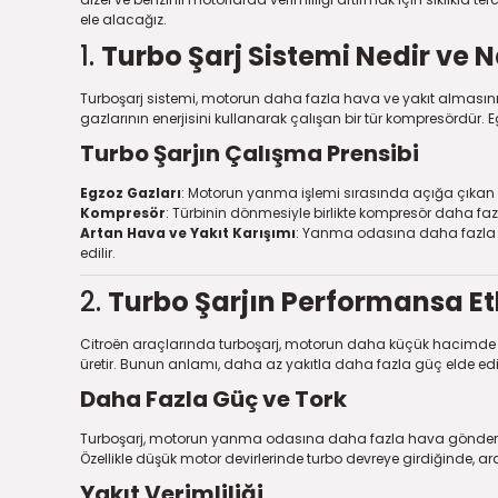
ele alacağız.
1.
Turbo Şarj Sistemi Nedir ve Na
Turboşarj sistemi, motorun daha fazla hava ve yakıt almasın
gazlarının enerjisini kullanarak çalışan bir tür kompresörd
Turbo Şarjın Çalışma Prensibi
Egzoz Gazları
: Motorun yanma işlemi sırasında açığa çıkan eg
Kompresör
: Türbinin dönmesiyle birlikte kompresör daha faz
Artan Hava ve Yakıt Karışımı
: Yanma odasına daha fazla h
edilir.
2.
Turbo Şarjın Performansa Et
Citroën araçlarında turboşarj, motorun daha küçük hacimde 
üretir. Bunun anlamı, daha az yakıtla daha fazla güç elde edil
Daha Fazla Güç ve Tork
Turboşarj, motorun yanma odasına daha fazla hava gönderdiği 
Özellikle düşük motor devirlerinde turbo devreye girdiğinde, ara
Yakıt Verimliliği