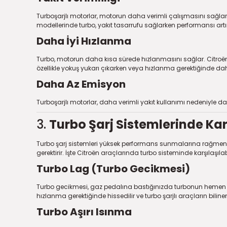
Turboşarjlı motorlar, motorun daha verimli çalışmasını sağlar. 
modellerinde turbo, yakıt tasarrufu sağlarken performansı artır
Daha İyi Hızlanma
Turbo, motorun daha kısa sürede hızlanmasını sağlar. Citroën 
özellikle yokuş yukarı çıkarken veya hızlanma gerektiğinde dah
Daha Az Emisyon
Turboşarjlı motorlar, daha verimli yakıt kullanımı nedeniyle 
3.
Turbo Şarj Sistemlerinde Kar
Turbo şarj sistemleri yüksek performans sunmalarına rağmen, za
gerektirir. İşte Citroën araçlarında turbo sisteminde karşılaşıl
Turbo Lag (Turbo Gecikmesi)
Turbo gecikmesi, gaz pedalına bastığınızda turbonun hemen de
hızlanma gerektiğinde hissedilir ve turbo şarjlı araçların biline
Turbo Aşırı Isınma