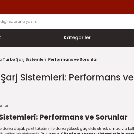
t
Kategoriler
a Turbo Şarj Sistemleri: Performans ve Sorunlar
Şarj Sistemleri: Performans ve
Sistemleri: Performans ve Sorunlar
e daha düşük yakıt tüketimi ile daha yüksek güç elde etmek amacıyla kullanı
rcih edilen bir sistemdir. Bu yazıda,
Citroën turboşarj sistemlerinin nasıl