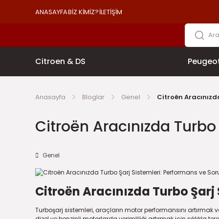
ANASAYFA
BİZ KİMİZ?
İLETİŞİM
Citroen & DS
Peugeo
Anasayfa
Bloglar
Genel
Citroën Aracınızd
Citroën Aracınızda Turbo 
Genel
Citroën Aracınızda Turbo Şarj 
Turboşarj sistemleri, araçların motor performansını artırmak v
dizel ve benzinli motorlarda verimliliği artırmak için sıklıkla te